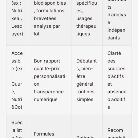
(ex :
biodisponibles
spécifiqu
ts
Nutri
, formulations
es,
d’analys
xeal,
brevetées,
usages
e
Lesc
analyse par
thérapeu
indépen
uyer)
lot
tiques
dants
Acce
Clarté
ssibl
Bon rapport
Débutant
des
e (ex
qualité-prix,
s, bien-
sources
:
personnalisati
être
d’actifs
Cuur
on,
général,
et
e,
transparence
routines
absence
Nutri
numérique
simples
d’additif
&Co)
s
Spéc
ialist
Recom
Formules
e (ex
Patients
mandati