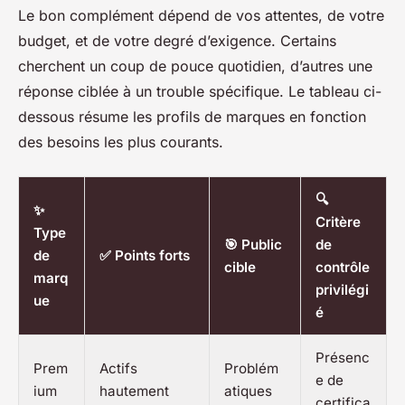
Le bon complément dépend de vos attentes, de votre
budget, et de votre degré d’exigence. Certains
cherchent un coup de pouce quotidien, d’autres une
réponse ciblée à un trouble spécifique. Le tableau ci-
dessous résume les profils de marques en fonction
des besoins les plus courants.
🔍
✨
Critère
Type
🎯 Public
de
de
✅ Points forts
cible
contrôle
marq
privilégi
ue
é
Présenc
Prem
Actifs
Problém
e de
ium
hautement
atiques
certifica